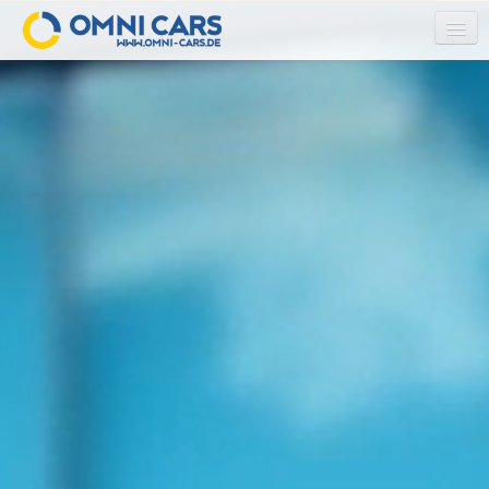
HOME
ÜBER UNS
UNSER TEAM
UNSERE LEISTUNGEN
AIRLINE CREW-SHUTTE
LAYOVER SERVICE
BUSREISEN / GRUPPENREISEN
FLUGHAFEN TRANSFER
KLASSENFAHRTEN
MESSE TRANSFER
SCHIENEN ERSATZVERKEHR