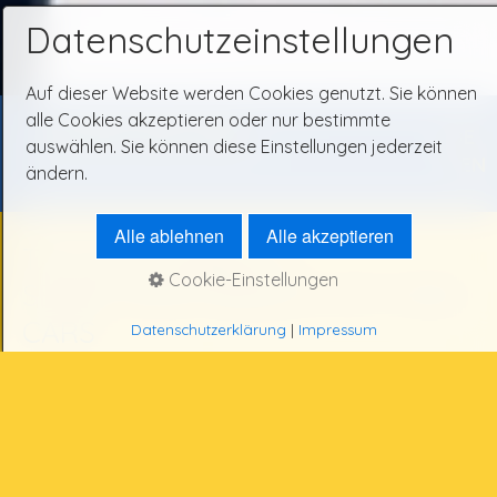
Datenschutzeinstellungen
Auf dieser Website werden Cookies genutzt. Sie können
alle Cookies akzeptieren oder nur bestimmte
TAXI-RUF 06107/3333
...
........ ..............
DE
I
auswählen. Sie können diese Einstellungen jederzeit
EN
ändern.
Alle ablehnen
Alle akzeptieren
TAXI KELSTERBACH?
Cookie-Einstellungen
SELBSTVERSTÄNDLICH MIT OMNI
CARS
Datenschutzerklärung
|
Impressum
Ihrer unkomplizierten und bequemen Lösung,
um von A nach B zu gelangen!